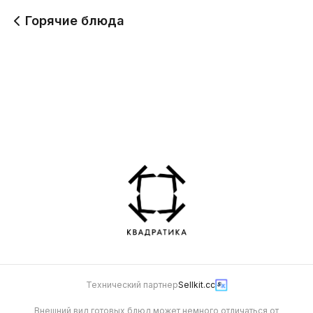
Горячие блюда
Мидии в сливочно-
чесночном соусе 4 шт
288 г
399
Технический партнер
Sellkit.cc
Внешний вид готовых блюд может немного отличаться от