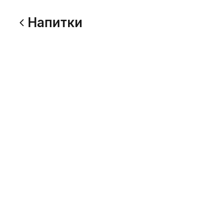
Напитки
Липтон Зеленый чай 0,5л
Липтон 
500 г
500 г
-1
-1
Фрустайл Лимон-Лайм 0,5л
Фрустай
500 г
1000 г
-1
-1